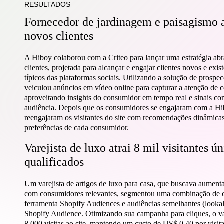
RESULTADOS
Fornecedor de jardinagem e paisagismo
novos clientes
A Hiboy colaborou com a Criteo para lançar uma estratégia abra
clientes, projetada para alcançar e engajar clientes novos e exi
típicos das plataformas sociais. Utilizando a solução de prosp
veiculou anúncios em vídeo online para capturar a atenção de 
aproveitando insights do consumidor em tempo real e sinais co
audiência. Depois que os consumidores se engajaram com a Hib
reengajaram os visitantes do site com recomendações dinâmicas
preferências de cada consumidor.
Varejista de luxo atrai 8 mil visitantes ú
qualificados
In
Um varejista de artigos de luxo para casa, que buscava aumentar 
com consumidores relevantes, segmentou uma combinação de c
ferramenta Shopify Audiences e audiências semelhantes (lookali
Shopify Audience. Otimizando sua campanha para cliques, o var
8.000 visitas ao site, mantendo um custo de US$ 0,40 por visita