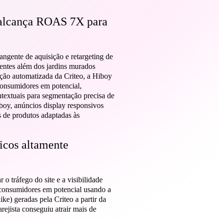
 alcança ROAS 7X para
ngente de aquisição e retargeting de
stentes além dos jardins murados
ecção automatizada da Criteo, a Hiboy
consumidores em potencial,
ntextuais para segmentação precisa de
oy, anúncios display responsivos
 de produtos adaptadas às
nicos altamente
o tráfego do site e a visibilidade
onsumidores em potencial usando a
ke) geradas pela Criteo a partir da
ejista conseguiu atrair mais de
.