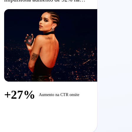
receita por usuário para YSL
Beauty
+27%
Aumento na CTR onsite