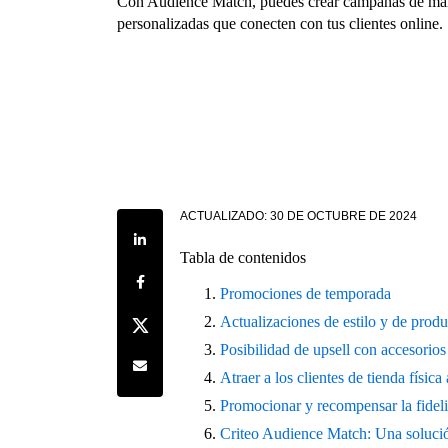
Con Audience Match, puedes crear campañas de ma
personalizadas que conecten con tus clientes online.
ACTUALIZADO:
30 DE OCTUBRE DE 2024
Share on LinkedIn
Tabla de contenidos
Share on Facebook
Promociones de temporada
Share on Twitter
Actualizaciones de estilo y de prod
Posibilidad de upsell con accesorio
Share by e-mail
Atraer a los clientes de tienda física
Promocionar y recompensar la fideli
Criteo Audience Match: Una soluci