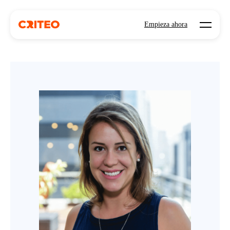
Open mo
Empieza ahora