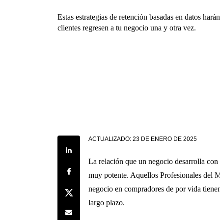
Estas estrategias de retención basadas en datos hará
clientes regresen a tu negocio una y otra vez.
ACTUALIZADO:
23 DE ENERO DE 2025
Share on LinkedIn
La relación que un negocio desarrolla con
Share on Facebook
muy potente. Aquellos Profesionales del 
negocio en compradores de por vida tienen
Share on Twitter
largo plazo.
Share by e-mail