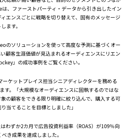
iteは、ファーストパーティ・データから引き出したイン
ディエンスごとに戦略を切り替えて、固有のメッセージ
トします。
teoのソリューションを使って高度な予測に基づくオー
高い顧客生涯価値が見込まれるオーディエンスにリエン
ckey」の成功事例をご覧ください。
門でマーケットプレイス担当シニアディレクターを務める
しています。「大規模なオーディエンスに固執するのではな
対象の顧客をできる限り明確に絞り込んで、購入する可
割り当てることを目標としました」
わずか2カ月で広告投資利益率（ROAS）が109％向
くべき成果を達成しました。