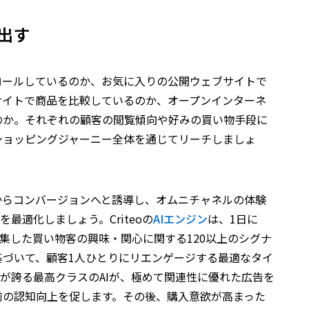
出す
ロールしているのか、お気に入りの公開ウェブサイトで
サイトで商品を比較しているのか、オープンインターネ
のか。それぞれの顧客の閲覧傾向や好みの買い物手段に
ショッピングジャーニー全体を通じてリーチしましょ
からコンバージョンへと誘導し、オムニチャネルの体験
最適化しましょう。Criteoの
AIエンジン
は、1日に
収集した買い物客の興味・関心に関する120以上のシグナ
基づいて、顧客1人ひとりにリエンゲージする最適なタイ
eoが誇る最高クラスのAIが、極めて関連性に優れた広告を
前の認知向上を促します。その後、購入意欲が高まった