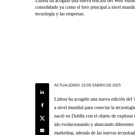
Lisboa ha acogido una nueva edición del Web Summ
consolidado ya como el foro principal a nivel mundia
tecnología y las empresas.
ACTUALIZADO:
23 DE ENERO DE 2025
Share on LinkedIn
Lisboa ha acogido una nueva edición del
Share on Facebook
a nivel mundial para conectar la tecnologí
nació en Dublín con el objeto de explorar 
Share on Twitter
ido evolucionando y abarcando diferentes c
Share by e-mail
marketing, además de las nuevas tecnología