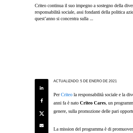
Criteo continua il suo impegno a sostegno della diver
responsabilità sociale, assi fondanti della politica azi
quest’anno si concentra sulla ...
ACTUALIZADO:
5 DE ENERO DE 2021
Share on LinkedIn
Per
Criteo
la responsabilità sociale e la div
Share on Facebook
anni fa è nato
Criteo Cares
, un programma
genere, sulla promozione delle pari opportun
Share on Twitter
Share by e-mail
La mission del programma è di promuovere 