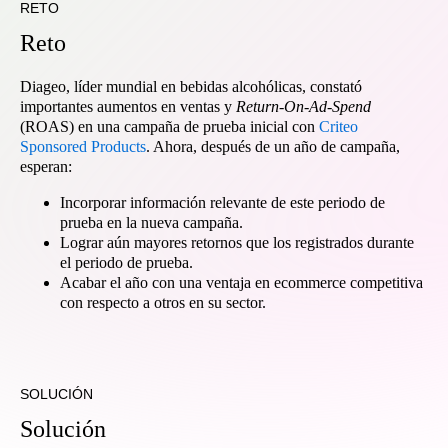
RETO
R
e
t
o
Diageo, líder mundial en bebidas alcohólicas, constató
importantes aumentos en ventas y
Return-On-Ad-Spend
(ROAS) en una campaña de prueba inicial con
Criteo
Sponsored Products
. Ahora, después de un año de campaña,
esperan:
Incorporar información relevante de este periodo de
prueba en la nueva campaña.
Lograr aún mayores retornos que los registrados durante
el periodo de prueba.
Acabar el año con una ventaja en ecommerce competitiva
con respecto a otros en su sector.
SOLUCIÓN
S
o
l
u
c
i
ó
n