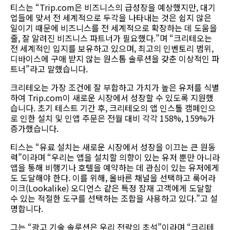
티스는 “Trip.com은 비즈니스의 급성장을 예상했지만, 대기
업들에 맞서 전 세계적으로 두각을 나타내는 것은 쉽지 않은
일이기 때문에 비즈니스를 전 세계적으로 확장하는 데 도움을
줄, 잘 알려진 비즈니스 파트너가 필요했다.”며 “크리테오는
전 세계적인 입지를 보유하고 있으며, 최고의 인벤토리 범위,
디바이스에 구애 받지 않는 원스톱 솔루션을 갖춘 이상적인 파
트너”라고 말했습니다.
크리테오는 가장 조건에 잘 부합하고 가치가 높은 유저를 식별
하여 Trip.com이 새로운 시장에서 성장할 수 있도록 지원했
습니다. 초기 테스트 기간 후, 크리테오의 앱 인스톨 캠페인으
로 인한 설치 및 인앱 주문은 전월 대비 각각 158%, 159%가
증가했습니다.
티스는 “유료 설치는 새로운 시장에서 성장을 이끄는 큰 원동
력”이라며 “우리는 앱을 설치할 의향이 있는 유저 뿐만 아니라
앱을 통해 비행기나 호텔을 예약하는 데 관심이 있는 유저에게
도 도달해야 한다. 이를 위해, 올바른 채널을 선택하고 룩어라
이크(Lookalike) 오디언스 같은 특정 잠재 고객에게 도달할
수 있는 적절한 도구를 선택하는 조합을 사용하고 있다.”고 설
명합니다.
그는 “광고 기술 솔루션은 우리 전략의 초석”이라며 “크리테