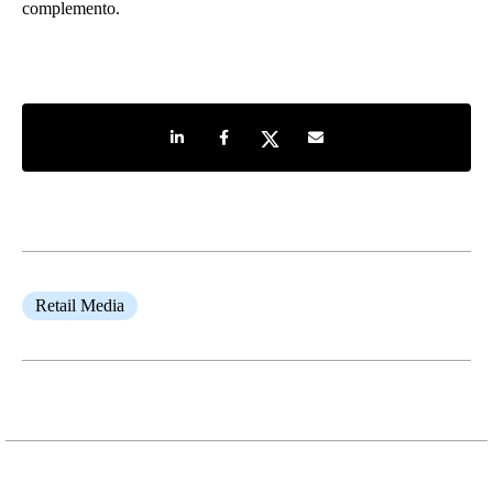
complemento.
Share on LinkedIn
Share on Facebook
Share on Twitter
Share by e-mail
Retail Media