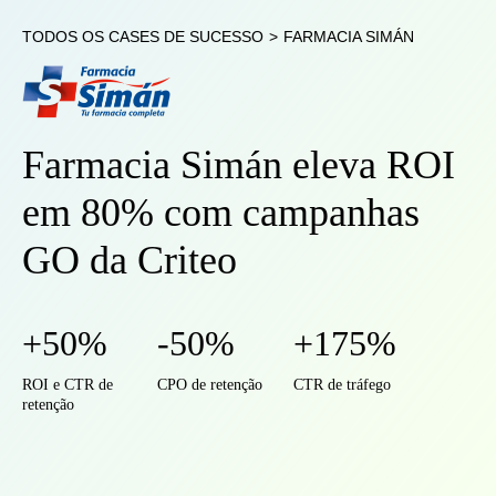
TODOS OS CASES DE SUCESSO
>
FARMACIA SIMÁN
Farmacia Simán eleva ROI
em 80% com campanhas
GO da Criteo
+50%
-50%
+175%
ROI e CTR de
CPO de retenção
CTR de tráfego
retenção