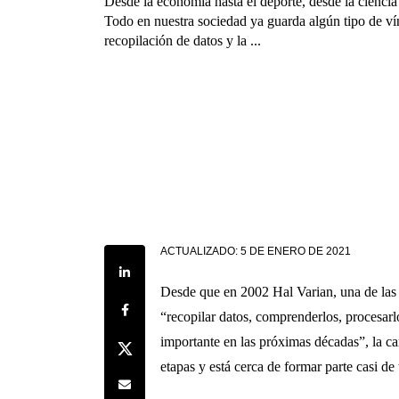
Desde la economía hasta el deporte, desde la ciencia 
Todo en nuestra sociedad ya guarda algún tipo de ví
recopilación de datos y la ...
ACTUALIZADO:
5 DE ENERO DE 2021
Share on LinkedIn
Desde que en 2002 Hal Varian, una de las 
Share on Facebook
“recopilar datos, comprenderlos, procesarlo
importante en las próximas décadas”, la c
Share on Twitter
etapas y está cerca de formar parte casi d
Share by e-mail