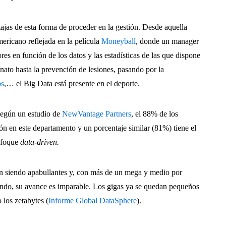
tajas de esta forma de proceder en la gestión. Desde aquella
ericano reflejada en la película
Moneyball
,
donde un manager
res en función de los datos y las estadísticas de las que dispone
onato hasta la prevención de lesiones, pasando por la
os
,… el Big Data está presente en el deporte.
 Según un estudio de
NewVantage Partners
, el 88% de los
ión en este departamento y un porcentaje similar (81%) tiene el
nfoque
data-driven.
án siendo apabullantes y, con más de un mega y medio por
ndo, su avance es imparable. Los gigas ya se quedan pequeños
 los zetabytes (
Informe Global DataSphere
).