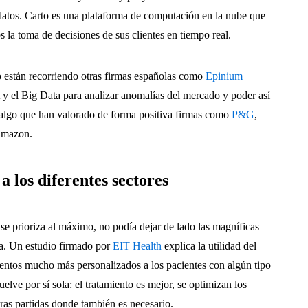
s datos. Carto es una plataforma de computación en la nube que
os la toma de decisiones de sus clientes en tiempo real.
o están recorriendo otras firmas españolas como
Epinium
A y el Big Data para analizar anomalías del mercado y poder así
 algo que han valorado de forma positiva firmas como
P&G
,
 Amazon.
a los diferentes sectores
 se prioriza al máximo, no podía dejar de lado las magníficas
ta. Un estudio firmado por
EIT Health
explica la utilidad del
ientos mucho más personalizados a los pacientes con algún tipo
lve por sí sola: el tratamiento es mejor, se optimizan los
tras partidas donde también es necesario.