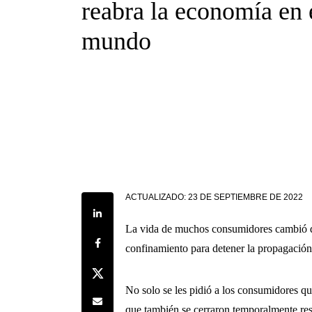
reabra la economía en 
mundo
ACTUALIZADO:
23 DE SEPTIEMBRE DE 2022
Share on LinkedIn
La vida de muchos consumidores cambió de
Share on Facebook
confinamiento para detener la propagación
Share on Twitter
No solo se les pidió a los consumidores q
Share by e-mail
que también se cerraron temporalmente rest