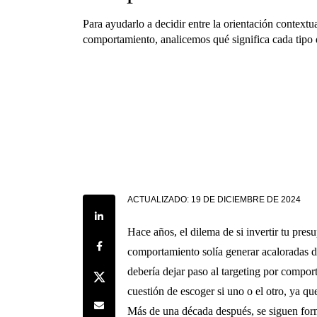
Para ayudarlo a decidir entre la orientación contextua
comportamiento, analicemos qué significa cada tipo 
ACTUALIZADO:
19 DE DICIEMBRE DE 2024
Share on LinkedIn
Hace años, el dilema de si invertir tu pres
Share on Facebook
comportamiento solía generar acaloradas d
debería dejar paso al targeting por compo
Share on Twitter
cuestión de escoger si uno o el otro, ya q
Share by e-mail
Más de una década después, se siguen for