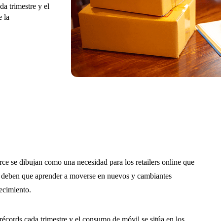
a trimestre y el
 la
e se dibujan como una necesidad para los retailers online que
 deben que aprender a moverse en nuevos y cambiantes
ecimiento.
écords cada trimestre y el consumo de móvil se sitúa en los