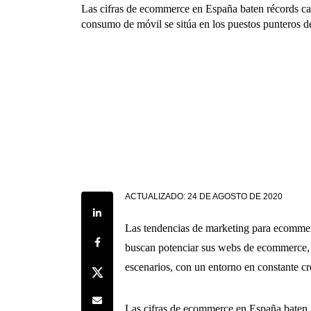
Las cifras de ecommerce en España baten récords cad
consumo de móvil se sitúa en los puestos punteros de
ACTUALIZADO:
24 DE AGOSTO DE 2020
Share on LinkedIn
Las tendencias de marketing para ecommerc
Share on Facebook
buscan potenciar sus webs de ecommerce,
escenarios, con un entorno en constante cr
Share on Twitter
Share by e-mail
Las cifras de ecommerce en España baten r