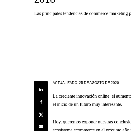
Las principales tendencias de commerce marketing 
ACTUALIZADO:
25 DE AGOSTO DE 2020
Share on LinkedIn
La creciente innovación online, el aument
Share on Facebook
el inicio de un futuro muy interesante.
Share on Twitter
Hoy, queremos exponer nuestras conclusion
Share by e-mail
ecosistema ecommerce en el próximo año y