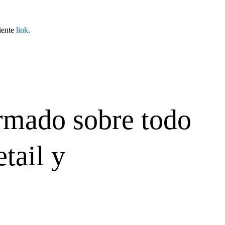
uiente
link
.
rmado sobre todo
etail y