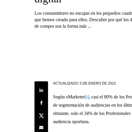
Los consumidores no encajan en los pequeños cuadr
que hemos creado para ellos. Descubre por qué los d
de compra son la forma más ...
ACTUALIZADO:
5 DE ENERO DE 2021
Share on LinkedIn
Según eMarketer
[i]
, casi el 80% de los P
Share on Facebook
de segmentación de audiencias en los últi
obstante, solo el 34% de los Profesionales
Share on Twitter
audiencia oportuna.
Share by e-mail