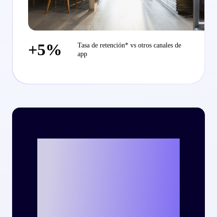
+5%
Tasa de retención* vs otros canales de
app
¿Listo para
escribir tu propia
historia de éxito