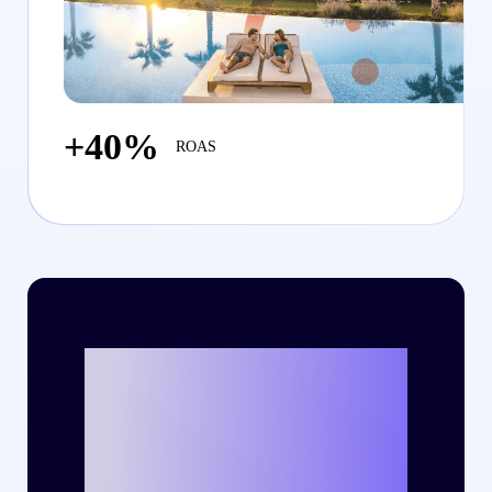
+40%
ROAS
¿Listo para
escribir tu propia
historia de éxito