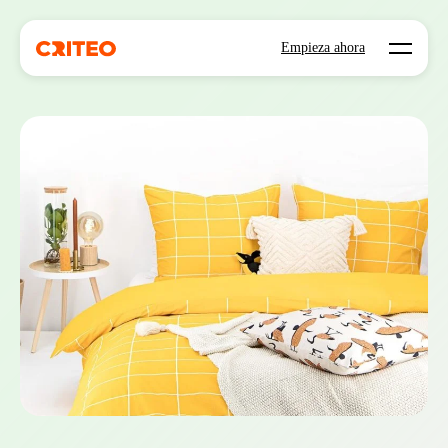
Open mo
Empieza ahora