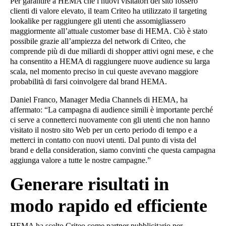
Per garantire a HEMA che i nuovi visitatori del sito fossero
clienti di valore elevato, il team Criteo ha utilizzato il targeting
lookalike per raggiungere gli utenti che assomigliassero
maggiormente all’attuale customer base di HEMA. Ciò è stato
possibile grazie all’ampiezza del network di Criteo, che
comprende più di due miliardi di shopper attivi ogni mese, e che
ha consentito a HEMA di raggiungere nuove audience su larga
scala, nel momento preciso in cui queste avevano maggiore
probabilità di farsi coinvolgere dal brand HEMA.
Daniel Franco, Manager Media Channels di HEMA, ha
affermato: “La campagna di audience simili è importante perché
ci serve a connetterci nuovamente con gli utenti che non hanno
visitato il nostro sito Web per un certo periodo di tempo e a
metterci in contatto con nuovi utenti. Dal punto di vista del
brand e della consideration, siamo convinti che questa campagna
aggiunga valore a tutte le nostre campagne.”
Generare risultati in
modo rapido ed efficiente
HEMA ha scelto Criteo come partner pubblicitario per