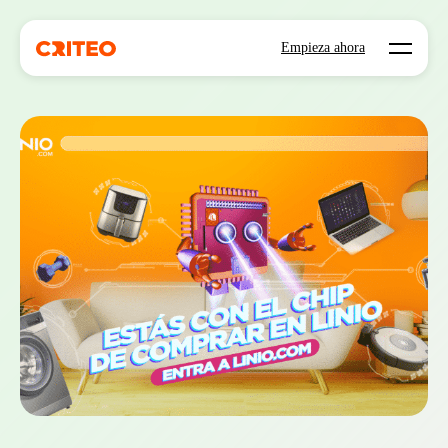
Open mo
Empieza ahora