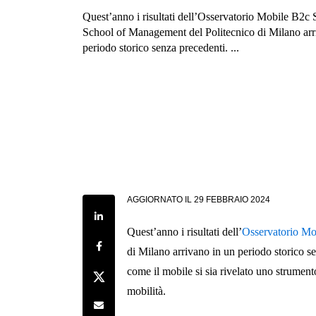
Quest’anno i risultati dell’Osservatorio Mobile B2c S
School of Management del Politecnico di Milano arr
periodo storico senza precedenti. ...
AGGIORNATO IL
29 FEBBRAIO 2024
Share on LinkedIn
Quest’anno i risultati dell’
Osservatorio Mo
Share on Facebook
di Milano arrivano in un periodo storico se
come il mobile si sia rivelato uno strument
Share on Twitter
mobilità.
Share by e-mail