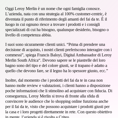
Oggi Leroy Merlin è un nome che ogni famiglia conosce.
L’azienda, nata con una strategia al 100% customer-centric, è
diventata il punto di riferimento degli amanti del fai da te. È il
luogo in cui ognuno riesce a trovare i prodotti e i consigli
specializzati di cui ha bisogno, qualunque desiderio, bisogno o
livello di competenza abbia.
I suoi sono sicuramente clienti unici. “Prima di prendere una
decisione di acquisto, i nostri clienti preferiscono interagire con i
commessi”, spiega Francis Baloyi, Digital Ambassador di Leroy
Merlin South Africa“. Devono sapere se le piastrelle del loro
bagno sono del tipo e del colore giusti, se il trapano è adatto a
quello che devono fare, se il legno ha lo spessore giusto, ecc.”
Inoltre, dal momento che i prodotti del fai da te in casa non
hanno molte review e valutazioni, i clienti hanno a disposizione
poche informazioni che li stimolino ad acquistare con fiducia. Di
conseguenza, Leroy Merlin si trova di fronte alla sfida di
convincere le audience che lo shopping online funziona anche
per il fai da te, visto che possono acquistare i prodotti giusti per
la casa e i loro progetti direttamente in rete. Con questo obiettivo
in mente, l’azienda si è rivolta a Criteo.