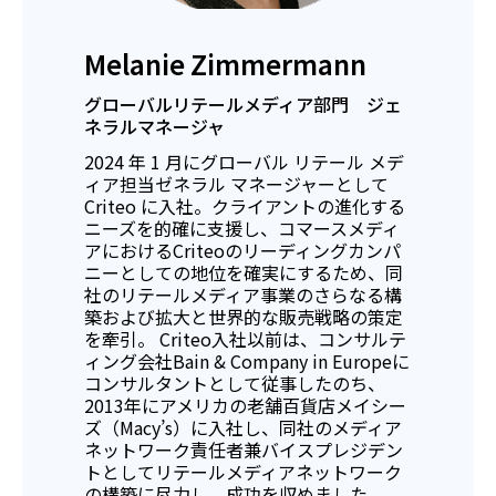
Melanie Zimmermann
グローバルリテールメディア部門 ジェ
ネラルマネージャ
2024 年 1 月にグローバル リテール メデ
ィア担当ゼネラル マネージャーとして
Criteo に入社。クライアントの進化する
ニーズを的確に支援し、コマースメディ
アにおけるCriteoのリーディングカンパ
ニーとしての地位を確実にするため、同
社のリテールメディア事業のさらなる構
築および拡大と世界的な販売戦略の策定
を牽引。 Criteo入社以前は、コンサルテ
ィング会社Bain & Company in Europeに
コンサルタントとして従事したのち、
2013年にアメリカの老舗百貨店メイシー
ズ（Macy’s）に入社し、同社のメディア
ネットワーク責任者兼バイスプレジデン
トとしてリテールメディアネットワーク
の構築に尽力し、成功を収めました。