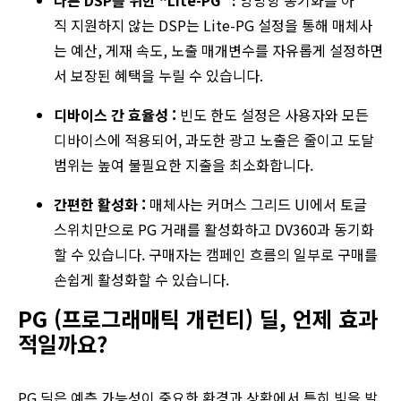
다른
DSP를
위한
“Lite-PG
” :
양방향
동기화를
아
직
지원하지
않는
DSP는
Lite-PG
설정을
통해
매체사
는
예산
,
게재
속도
,
노출
매개변수를
자유롭게
설정하면
서
보장된
혜택
을
누릴
수
있습니다
.
디바이스 간 효율성 :
빈도 한도 설정은 사용자와 모든
디바이스에 적용되어, 과도한 광고 노출은 줄이고 도달
범위는 높여 불필요한 지출을 최소화합니다.
간편한 활성화 :
매체사는 커머스 그리드 UI에서 토글
스위치만으로 PG 거래를 활성화하고 DV360과 동기화
할 수 있습니다. 구매자는 캠페인 흐름의 일부로 구매를
손쉽게 활성화할 수 있습니다.
PG (프로그래매틱 개런티) 딜, 언제 효과
적일까요?
PG 딜은 예측 가능성이 중요한 환경과 상황에서 특히 빛을 발