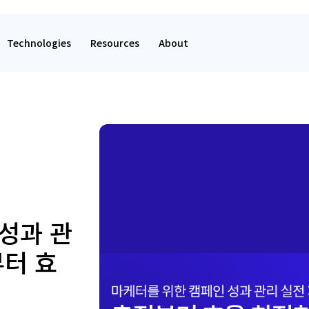
Technologies
Resources
About
성과 관
부터 효