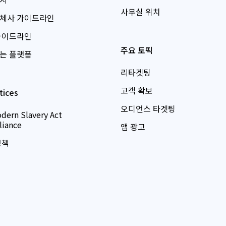
사무실 위치
체사 가이드라인
가이드라인
주요 토픽
는 플랫폼
리타겟팅
고객 확보
tices
오디언스 타겟팅
dern Slavery Act
iance
앱 광고
정책