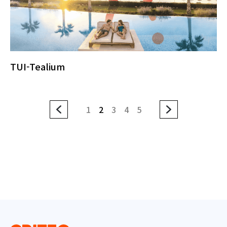
TUI-Tealium
1
2
3
4
5