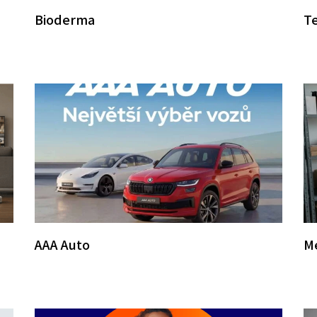
Bioderma
Te
AAA Auto
M