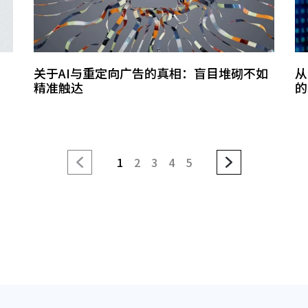
关于AI与重定向广告的真相：盲目堆砌不如
从
精准触达
的
1
2
3
4
5