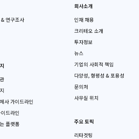
회사소개
 & 연구조사
인재 채용
크리테오 소개
투자정보
뉴스
기업의 사회적 책임
지
다양성, 형평성 & 포용성
관
문의처
지
사무실 위치
체사 가이드라인
가이드라인
주요 토픽
는 플랫폼
리타겟팅