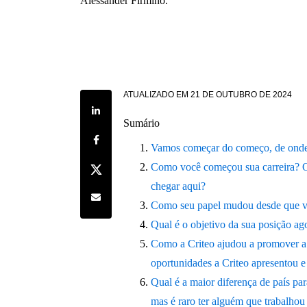
Alessander Firmino.
ATUALIZADO EM
21 DE OUTUBRO DE 2024
Share on LinkedIn
Sumário
Share on Facebook
Vamos começar do começo, de onde
Share on Twitter
Como você começou sua carreira? O 
chegar aqui?
Share by e-mail
Como seu papel mudou desde que 
Qual é o objetivo da sua posição ag
Como a Criteo ajudou a promover a s
oportunidades a Criteo apresentou 
Qual é a maior diferença de país pa
mas é raro ter alguém que trabalhou