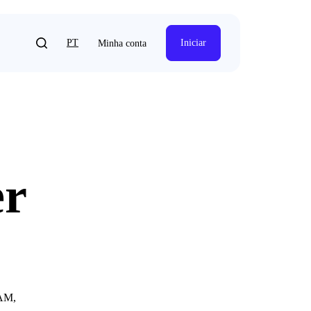
PT
Iniciar
Minha conta
er
TAM,