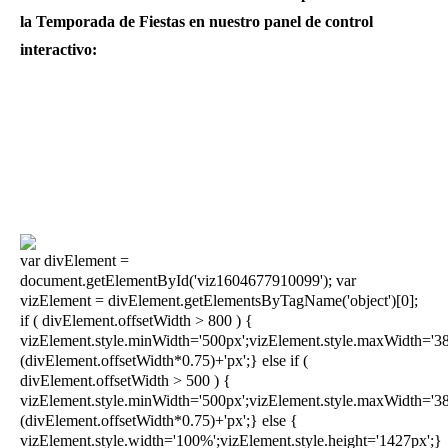
la Temporada de Fiestas en nuestro panel de control
interactivo:
var divElement =
document.getElementById('viz1604677910099'); var
vizElement = divElement.getElementsByTagName('object')[0];
if ( divElement.offsetWidth > 800 ) {
vizElement.style.minWidth='500px';vizElement.style.maxWidth='38
(divElement.offsetWidth*0.75)+'px';} else if (
divElement.offsetWidth > 500 ) {
vizElement.style.minWidth='500px';vizElement.style.maxWidth='38
(divElement.offsetWidth*0.75)+'px';} else {
vizElement.style.width='100%';vizElement.style.height='1427px';}