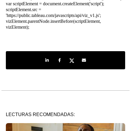
var scriptElement = document.createElement('script');
scriptElement.src =
'https://public.tableau.com/javascripts/api/viz_v1.js';
vizElement.parentNode.insertBefore(scriptElement,
vizElement);
Share on LinkedIn
Share on Facebook
Share on Twitter
Share by e-mail
LECTURAS RECOMENDADAS: