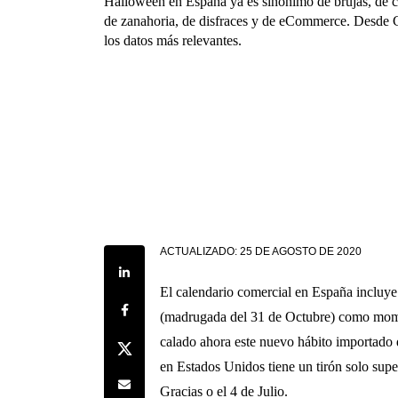
Halloween en España ya es sinónimo de brujas, de ca
de zanahoria, de disfraces y de eCommerce. Desde 
los datos más relevantes.
ACTUALIZADO:
25 DE AGOSTO DE 2020
Share on LinkedIn
El calendario comercial en España incluye
Share on Facebook
(madrugada del 31 de Octubre) como momen
calado ahora este nuevo hábito importado
Share on Twitter
en Estados Unidos tiene un tirón solo supe
Share by e-mail
Gracias o el 4 de Julio.