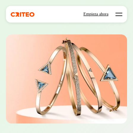
Open mo
Empieza ahora