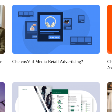
ce
Che cos’è il Media Retail Advertising?
Ch
Ne