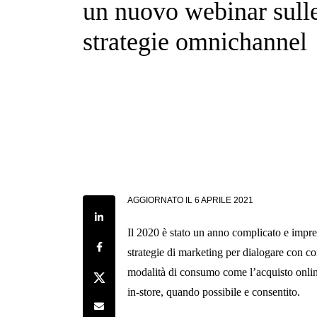
un nuovo webinar sull
strategie omnichannel
AGGIORNATO IL
6 APRILE 2021
Share on LinkedIn
Il 2020 è stato un anno complicato e imprev
Share on Facebook
strategie di marketing per dialogare con c
modalità di consumo come l’acquisto online 
Share on Twitter
in-store, quando possibile e consentito.
Share by e-mail