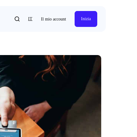
IT
Inizia
Il mio account