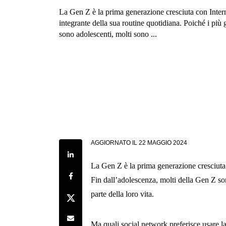
La Gen Z è la prima generazione cresciuta con Inter
integrante della sua routine quotidiana. Poiché i più
sono adolescenti, molti sono ...
AGGIORNATO IL
22 MAGGIO 2024
Share on LinkedIn
La Gen Z è la prima generazione cresciuta 
Share on Facebook
Fin dall’adolescenza, molti della Gen Z so
parte della loro vita.
Share on Twitter
Share by e-mail
Ma quali social network preferisce usare l