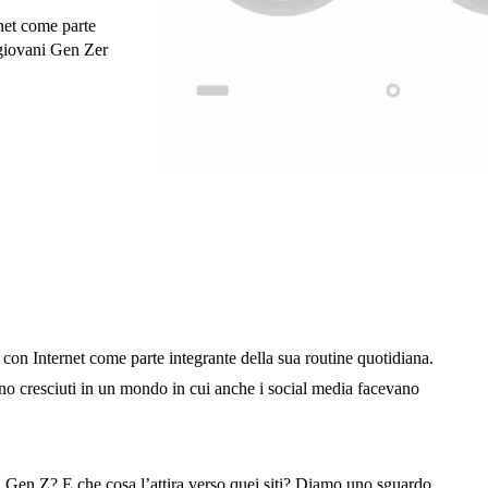
net come parte
 giovani Gen Zer
con Internet come parte integrante della sua routine quotidiana.
no cresciuti in un mondo in cui anche i social media facevano
a Gen Z? E che cosa l’attira verso quei siti? Diamo uno sguardo