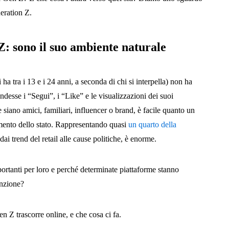
neration Z.
Z: sono il suo ambiente naturale
a tra i 13 e i 24 anni, a seconda di chi si interpella) non ha
sse i “Segui”, i “Like” e le visualizzazioni dei suoi
he siano amici, familiari, influencer o brand, è facile quanto un
mento dello stato. Rappresentando quasi
un quarto della
, dai trend del retail alle cause politiche, è enorme.
portanti per loro e perché determinate piattaforme stanno
enzione?
 Z trascorre online, e che cosa ci fa.