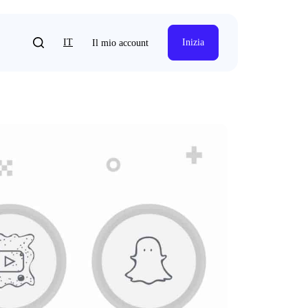
IT
Inizia
Il mio account