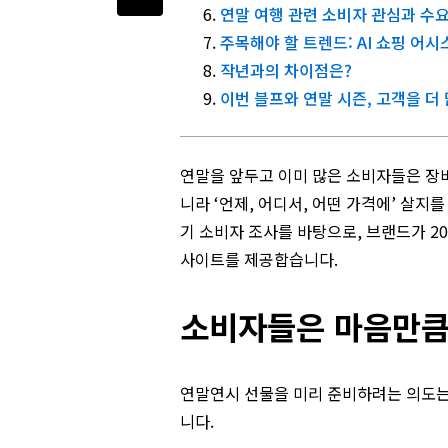
연말 여행 관련 소비자 관심과 수
주목해야 할 트렌드: AI 쇼핑 
작년과의 차이점은?
이번 블프와 연말 시즌, 고객을 더
연말을
앞두고
이미
많은
소비자들은
장
니라
‘
언제
,
어디서
,
어떤
가격에
’
살지를
기
소비자
조사를
바탕으로
,
브랜드가
2
사이트
를
제공합
습니다
.
소비자들은 마음만큼
연말연시 선물을 미리 준비하려는 의도는
니다.