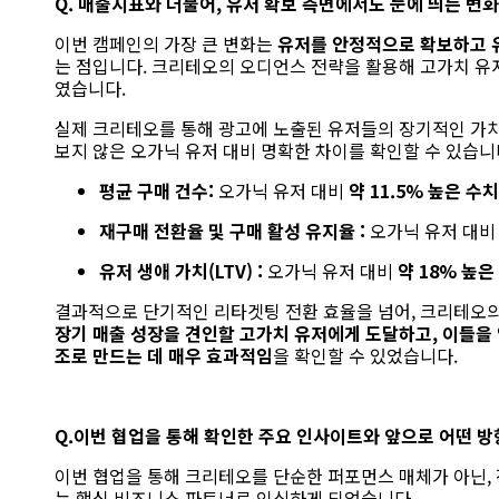
Q. 매출
지표와
더불어
,
유저
확보 측면에서도 눈에 띄는 변
이번 캠페인의 가장 큰 변화는
유저를 안정적으로 확보하고 유
는 점입니다.
크리테오의 오디언스 전략을 활용해
고가치 유
였습니다.
실제 크리테오를 통해 광고에 노출된 유저들의 장기적인 가치
보지 않은 오가닉 유저 대비 명확한 차이를 확인할 수 있습니
평균 구매 건수:
오가닉 유저 대비
약
11.5%
높은 수치
재구매 전환율 및 구매 활성 유지율
:
오가닉 유저 대
유저 생애 가치
(LTV) :
오가닉 유저 대비
약 18% 높은
결과적으로 단기적인 리타겟팅 전환 효율을 넘어,
크리테오의
장기 매출 성장을 견인할 고가치 유저에게 도달하고,
이들을 
조로 만드는 데 매우 효과적임
을 확인할 수 있었습니다.
Q.이번
협업을
통해
확인한 주요 인사이트와 앞으로 어떤 
이번 협업을 통해 크리테오를 단순한 퍼포먼스 매체가 아닌,
는 핵심 비즈니스 파트너로 인식하게 되었습니다.