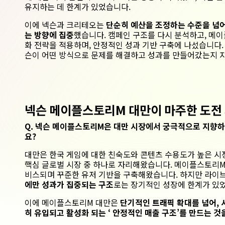
유지하는 데 한계가 있었습니다.
이에 넥슨과 크리테오는
단순히 예산을 조정하는 수준을 넘어,
는 방향에 집중
했습니다. 캠페인 구조를 다시 분석하고, 메
화 전략을 적용하며, 안정적인 성과 기반 구축에 나섰습니다.
슨이 어떤 방식으로 문제를 해결하고 성과를 만들어갔는지 
넥슨 메이플스토리
M
대만
이
마주한
도전
Q. 넥슨
메이플스토리
M은
대만
시장에서
궁극적으로 지향하
요?
대만은 한국 게임에 대한 친숙도와 콘텐츠 수용도가 높은 시
핵심 글로벌 시장 중 하나로 자리해왔습니다.
메이플스토리M
비스되며 꾸준한 유저 기반을 구축해왔습니다.
하지만 라이
에만 성과가 집중되는 구조
로는 장기적인 성장에 한계가 있
이에 메이플스토리
M
대만은
단기적인 트래픽 확대를 넘어,
히 유입되고 활성화 되는
‘
안정적인 매출 구조’를 만드는 것