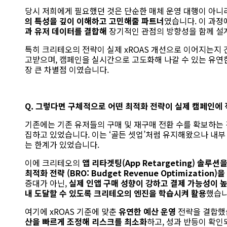
당시 저희에게 필요했던 것은 단순한 매체 운영 대행이 아니라
의 특성을 깊이 이해하고 고민해줄 파트너
였습니다. 이 과
과 유저 데이터를 결합해
장기적인 관점의 방향성을 함께 설
특히 크리테오의 전략이 실제
xROAS
개선으로 이어지는지 
고받으며,
캠페인을 실시간으로 고도화해 나갈 수 있는 유연한
장 큰 차별점 이였습니다.
Q.
그렇다면
구체적으로
어떤
최적화 전략이 실제 캠페인에
기존에는 기존 유저들의 구매 및 재구매 전환 수를 확보하는
집하고 있었습니다.
이는 ‘골든 셋업’처럼 유지해왔으나 내부
는 한계가 있었습니다.
이에 크리테오의
앱 리타겟팅
(App Retargeting)
솔루션을
최적화 전략 (
BRO: Budget Revenue Optimization)
을
증대가 아닌,
실제 인앱 구매 성향이 강하고 결제 가능성이 
내 도달할 수 있도록 크리테오의 엔진을 학습시켜 활용
했습니
여기에 xROAS 기준에 맞춘
유연한 예산 운영
전략
을 결합했
산을 빠르게 조정해 리스크를 최소화
하고,
성과 반등이 확인