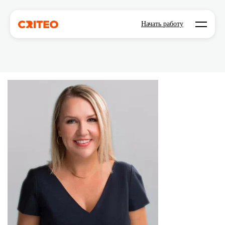
Open mo
Начать работу