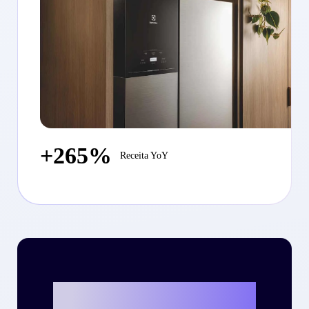
+265%
Receita YoY
Vamos escrever o