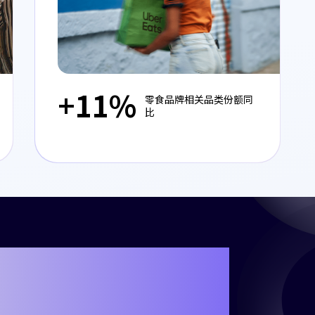
+11%
零食品牌相关品类份额同
比
iteo一起书写自己
了吗？