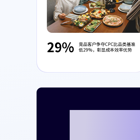
29%
竞品客户争夺CPC比品类基准
低29%，彰显成本效率优势
准备好与Cr
的成功故事