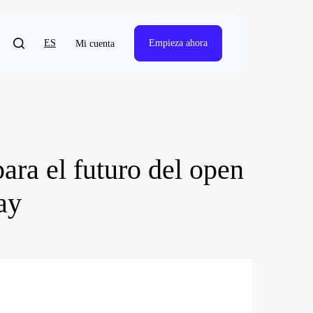
ES
Empieza ahora
Mi cuenta
ara el futuro del open
ay