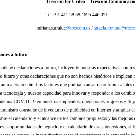
Trescom for Criteo – Trescom Comunicaci
0 29 Tel.: 91 411 58 68 / 695 446 051
miriam.sarralde
@trescom.es
/
angela.trevino@tresc
ciones a futuro
ntiene declaraciones a futuro, incluyendo nuestras expectativas con re
to futuro y otras declaraciones que no son hechos históricos e implican
eran materialmente. Los factores que podrían causar o contribuir a tales d
ra tecnología y nuestra capacidad para innovar y responder a los cambio
andemia COVID-19 en nuestros empleados, operaciones, ingresos y flujo
uministro constante de inventario de publicidad en Internet y ampliar el
sobre el calendario y el alcance de los cambios propuestos y las mejor
evas oportunidades de negocio y el calendario de estas inversiones, si l