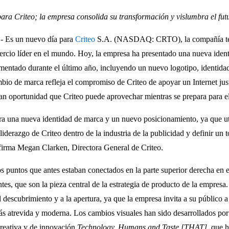
ra Criteo; la empresa consolida su transformación y vislumbra el futu
.- Es un nuevo día para
Criteo
S.A. (NASDAQ: CRTO), la compañía tecn
rcio líder en el mundo. Hoy, la empresa ha presentado una nueva ident
mentado durante el último año, incluyendo un nuevo logotipo, identida
io de marca refleja el compromiso de Criteo de apoyar un Internet just
gran oportunidad que Criteo puede aprovechar mientras se prepara para el
 una nueva identidad de marca y un nuevo posicionamiento, ya que uti
 liderazgo de Criteo dentro de la industria de la publicidad y definir un 
afirma Megan Clarken, Directora General de Criteo.
os puntos que antes estaban conectados en la parte superior derecha en el
ntes, que son la pieza central de la estrategia de producto de la empres
l descubrimiento y a la apertura, ya que la empresa invita a su público a
ás atrevida y moderna. Los cambios visuales han sido desarrollados por
creativa y de innovación
Technology, Humans and Taste [THAT]
, que 