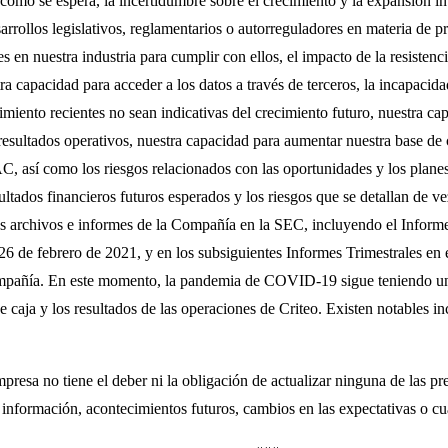
 como se espera, la incertidumbre sobre el crecimiento y la expansión in
arrollos legislativos, reglamentarios o autorreguladores en materia de p
es en nuestra industria para cumplir con ellos, el impacto de la resisten
tra capacidad para acceder a los datos a través de terceros, la incapaci
cimiento recientes no sean indicativas del crecimiento futuro, nuestra ca
 resultados operativos, nuestra capacidad para aumentar nuestra base de 
, así como los riesgos relacionados con las oportunidades y los planes
sultados financieros futuros esperados y los riesgos que se detallan de 
 los archivos e informes de la Compañía en la SEC, incluyendo el Infor
6 de febrero de 2021, y en los subsiguientes Informes Trimestrales en
mpañía. En este momento, la pandemia de COVID-19 sigue teniendo un i
 de caja y los resultados de las operaciones de Criteo. Existen notables i
empresa no tiene el deber ni la obligación de actualizar ninguna de las 
nformación, acontecimientos futuros, cambios en las expectativas o cu