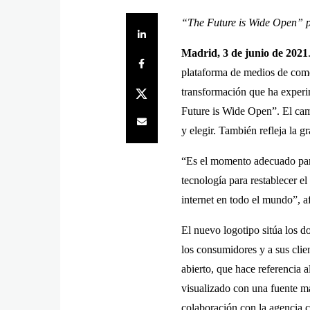
“The Future is Wide Open” pa
Share on LinkedIn
Madrid, 3 de junio de 2021
Share on Facebook
plataforma de medios de come
Share on Twitter
transformación que ha experi
Future is Wide Open”. El camb
Share by e-mail
y elegir. También refleja la 
“Es el momento adecuado para
tecnología para restablecer el
internet en todo el mundo”, 
El nuevo logotipo sitúa los d
los consumidores y a sus clie
abierto, que hace referencia a
visualizado con una fuente m
colaboración con la agencia 