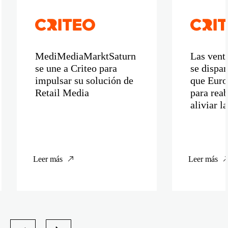
MediMediaMarktSaturn
Las venta
se une a Criteo para
se dispa
impulsar su solución de
que Euro
Retail Media
para reab
aliviar l
Leer más
Leer más