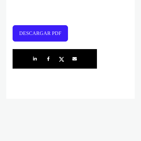
DESCARGAR PDF
Share on LinkedIn
Share on Facebook
Share on Twitter
Share by e-mail