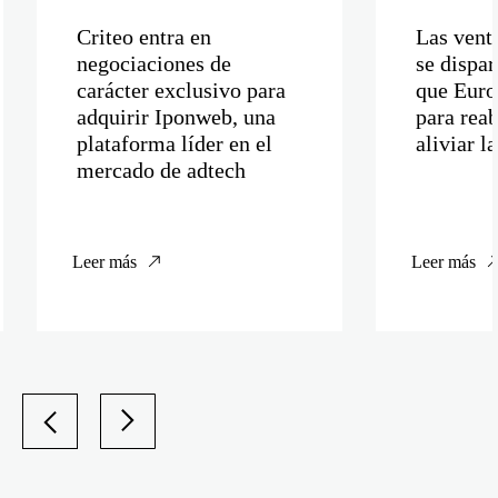
Criteo entra en
Las venta
negociaciones de
se dispa
carácter exclusivo para
que Euro
adquirir Iponweb, una
para reab
plataforma líder en el
aliviar l
mercado de adtech
Leer más
Leer más