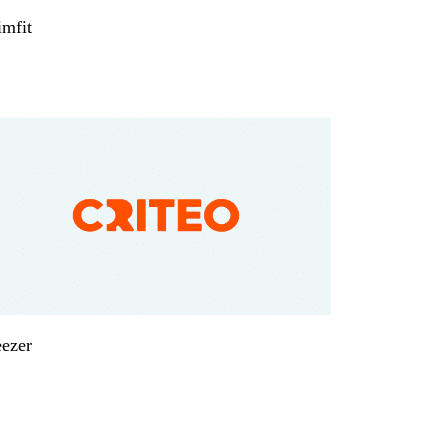
imfit
ezer