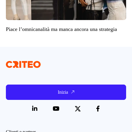
Piace l’omnicanalità ma manca ancora una strategia
Inizia
Clienti e partner