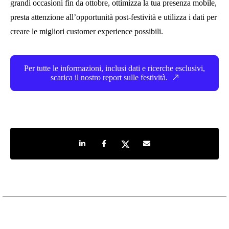
grandi occasioni fin da ottobre, ottimizza la tua presenza mobile,
presta attenzione all’opportunità post-festività e utilizza i dati per
creare le migliori customer experience possibili.
Per tutte le informazioni, inclusi dati e ricerche esclusivi,
scarica il nostro report sulle festività.
Share on LinkedIn
Share on Facebook
Share on Twitter
Share by e-mail