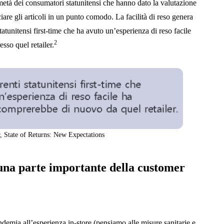
metà dei consumatori statunitensi che hanno dato la valutazione
ciare gli articoli in un punto comodo. La facilità di reso genera
tatunitensi first-time che ha avuto un’esperienza di reso facile
2
so quel retailer.
, State of Returns: New Expectations
 una parte importante della customer
demia all’esperienza in-store (pensiamo alle misure sanitarie e