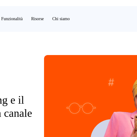
Funzionalità
Risorse
Chi siamo
g e il
a canale