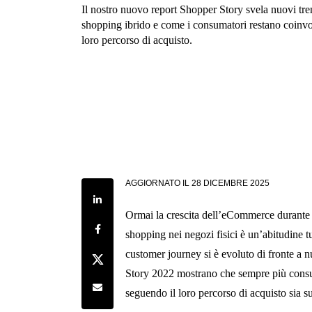
Il nostro nuovo report Shopper Story svela nuovi tre
shopping ibrido e come i consumatori restano coinvolt
loro percorso di acquisto.
AGGIORNATO IL
28 DICEMBRE 2025
Share on LinkedIn
Ormai la crescita dell’eCommerce durante 
Share on Facebook
shopping nei negozi fisici è un’abitudine t
customer journey si è evoluto di fronte a n
Share on Twitter
Story 2022 mostrano che sempre più consu
Share by e-mail
seguendo il loro percorso di acquisto sia su