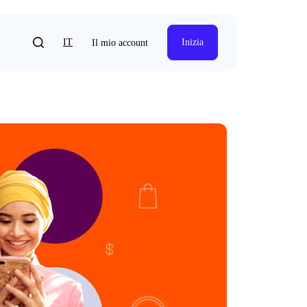
IT
Inizia
Il mio account