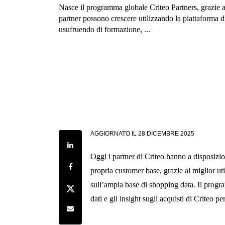
Nasce il programma globale Criteo Partners, grazie a
partner possono crescere utilizzando la piattaforma d
usufruendo di formazione, ...
AGGIORNATO IL
28 DICEMBRE 2025
Share on LinkedIn
Oggi i partner di Criteo hanno a disposiz
Share on Facebook
propria customer base, grazie al miglior uti
sull’ampia base di shopping data
.
Il progra
Share on Twitter
dati e gli insight sugli acquisti di Criteo per
Share by e-mail