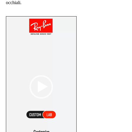
occhiali
.
Video
Player