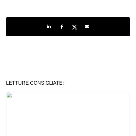
Share on LinkedIn
Share on Facebook
Share on Twitter
Share by e-mail
LETTURE CONSIGLIATE: